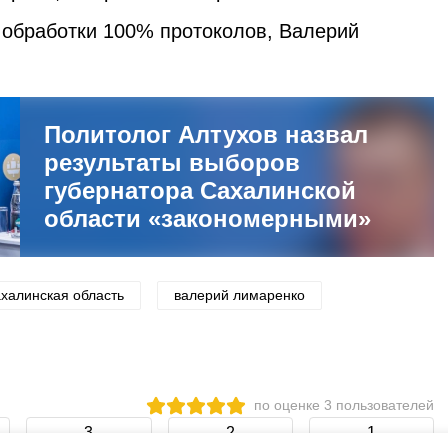
обработки 100% протоколов, Валерий
Политолог Алтухов назвал
результаты выборов
губернатора Сахалинской
области «закономерными»
ахалинская область
валерий лимаренко
по оценке
3
пользователей
3
2
1