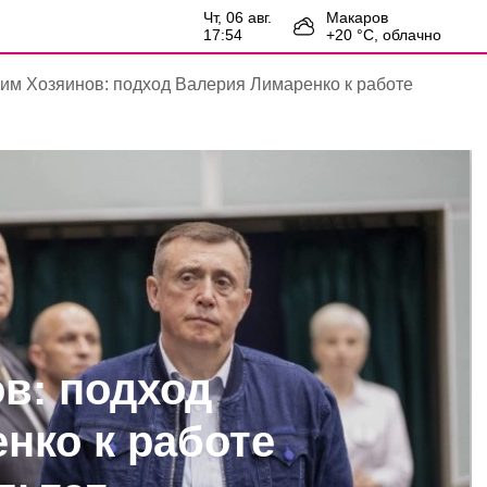
чт, 06 авг.
Макаров
17:54
+
20
°С,
облачно
им Хозяинов: подход Валерия Лимаренко к работе
в: подход
нко к работе