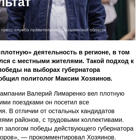
льтат
:
пресс-служба правительства Сахалинской области
плотную» деятельность в регионе, в том
лся с местными жителями. Такой подход к
 победы на выборах губернатора
ообщил политолог Максим Хозяинов.
кампании Валерий Лимаренко вел плотную
чими поездками он посетил все
я. В отличии от остальных кандидатов
лями районов, с трудовыми коллективами.
ал залогом победы действующего губернатора
боров», — прокомментировал Хозяинов.