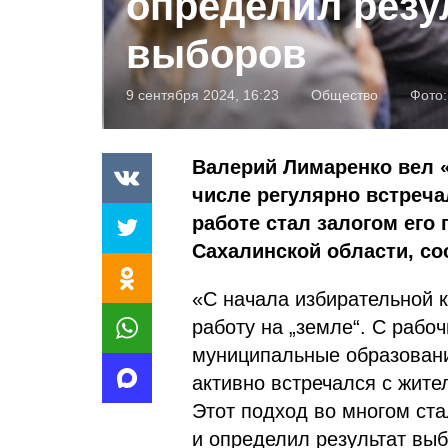
определил резу
выборов
9 сентября 2024, 16:23
Общество
Фото
Валерий Лимаренко вел «
числе регулярно встреча
работе стал залогом его
Сахалинской области, с
«С начала избирательной 
работу на „земле“. С рабо
муниципальные образовани
активно встречался с жите
Этот подход во многом ст
и определил результат вы