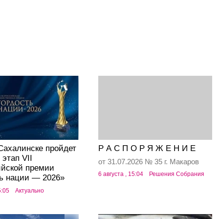
Сахалинске пройдет
Р А С П О Р Я Ж Е Н И Е
 этап VII
от 31.07.2026 № 35 г. Макаров
ийской премии
6 августа , 15:04
Решения Собрания
ь нации — 2026»
5:05
Актуально