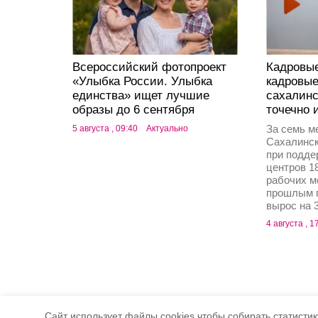
Всероссийский фотопроект
Кадровы
«Улыбка России. Улыбка
кадровые
единства» ищет лучшие
сахалинс
образы до 6 сентября
точечно 
За семь м
5 августа , 09:40
Актуально
Сахалинск
при подде
центров 1
рабочих м
прошлым г
вырос на 
4 августа , 1
Cайт использует файлы cookies чтобы собирать статистику