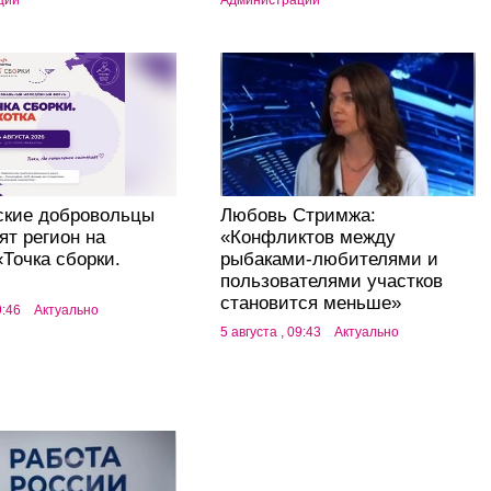
ции
Администрации
ские добровольцы
Любовь Стримжа:
ят регион на
«Конфликтов между
Точка сборки.
рыбаками-любителями и
пользователями участков
становится меньше»
9:46
Актуально
5 августа , 09:43
Актуально