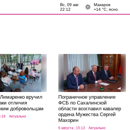
вс, 09 авг.
Макаров
22:12
+
14
°С,
ясно
 Лимаренко вручил
Пограничное управление
аки отличия
ФСБ по Сахалинской
ским добровольцам
области возглавил кавалер
ордена Мужества Сергей
5:18
Актуально
Махорин
6 августа , 15:13
Актуально