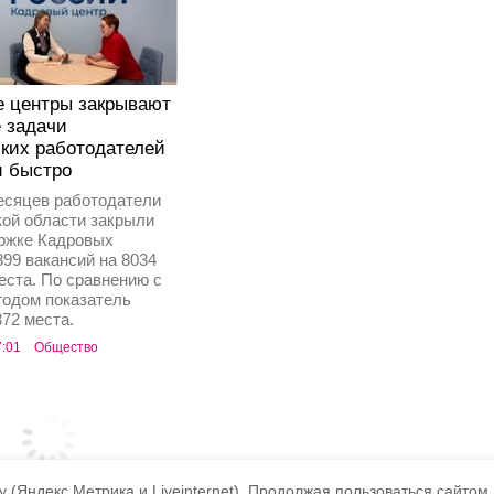
е центры закрывают
 задачи
ких работодателей
и быстро
есяцев работодатели
ой области закрыли
ржке Кадровых
899 вакансий на 8034
еста. По сравнению с
одом показатель
372 места.
7:01
Общество
 (Яндекс.Метрика и Liveinternet).
Продолжая пользоваться сайтом,