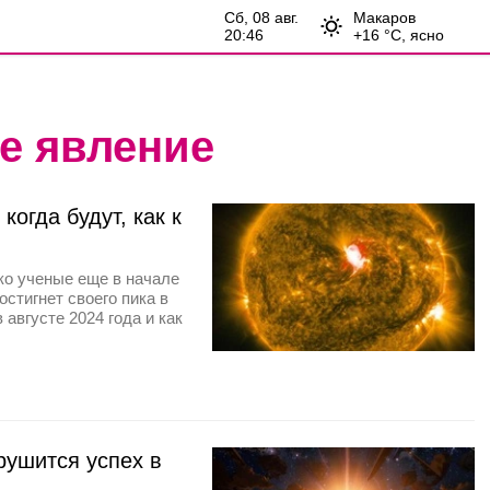
сб, 08 авг.
Макаров
20:46
+
16
°С,
ясно
е явление
когда будут, как к
ко ученые еще в начале
стигнет своего пика в
 августе 2024 года и как
рушится успех в