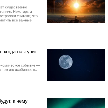
жет существенно
стояния. Некоторым
Астрологи считают, что
аметить все важные
 когда наступит,
рономическое событие —
 чем его особенность,
удут, к чему