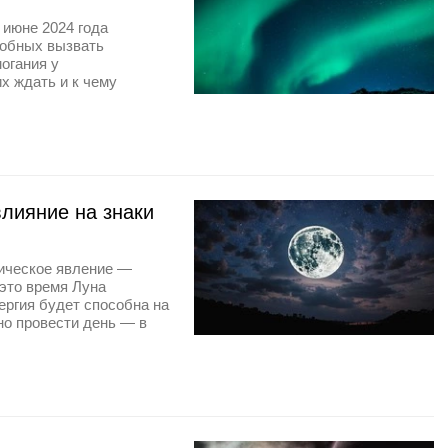
 июне 2024 года
собных вызвать
огания у
х ждать и к чему
влияние на знаки
мическое явление —
 это время Луна
ергия будет способна на
но провести день — в