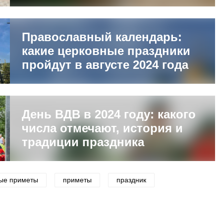
Православный календарь:
какие церковные праздники
пройдут в августе 2024 года
День ВДВ в 2024 году: какого
числа отмечают, история и
традиции праздника
ые приметы
приметы
праздник