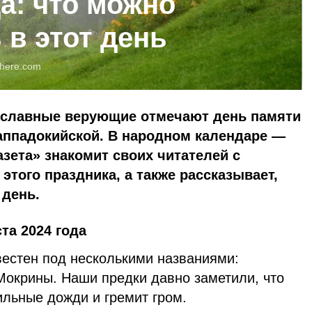
да: что можно
 в этот день
here.com
вославные верующие отмечают день памяти
ппадокийской. В народном календаре —
азета» знакомит своих читателей с
этого праздника, а также рассказывает,
 день.
ста 2024 года
вестен под несколькими названиями:
Мокрины. Наши предки давно заметили, что
ильные дожди и гремит гром.