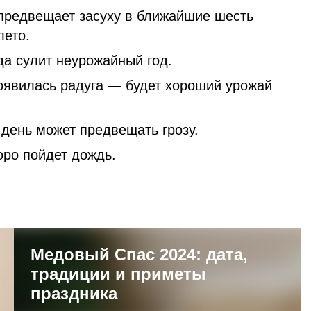
 предвещает засуху в ближайшие шесть
лето.
да сулит неурожайный год.
оявилась радуга — будет хороший урожай
 день может предвещать грозу.
оро пойдет дождь.
Медовый Спас 2024: дата,
традиции и приметы
праздника