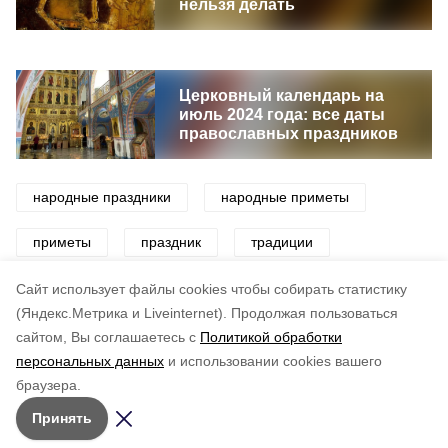
нельзя делать
Церковный календарь на
июль 2024 года: все даты
православных праздников
народные праздники
народные приметы
приметы
праздник
традиции
поверья
Cайт использует файлы cookies чтобы собирать статистику
(Яндекс.Метрика и Liveinternet).
Продолжая пользоваться
сайтом, Вы соглашаетесь с
Политикой обработки
Понравилась статья?
персональных данных
и использовании cookies вашего
по оценке
4
пользователей
браузера.
5
4
3
2
1
Принять