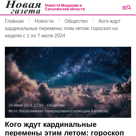
Новости Макарова и
Сахалинской области
Главная
Новости
Общество
Кого ждут
кардинальные перемены этим летом: гороскоп на
неделю с 1 по 7 июля 2024
28 июня 2024, 17:15
Общество
Фото:
Изображение сгенерировано с помощью Kandinsky
Кого ждут кардинальные
перемены этим летом: гороскоп