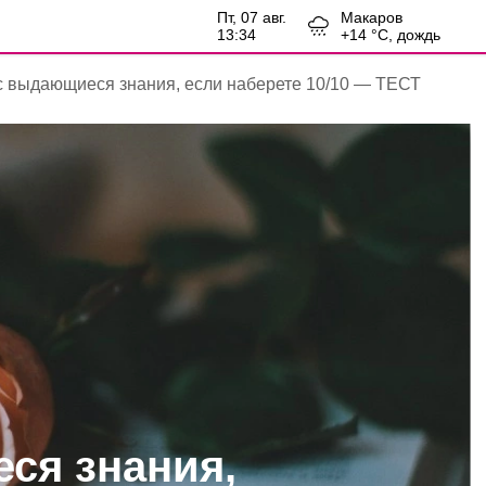
пт, 07 авг.
Макаров
13:34
+
14
°С,
дождь
с выдающиеся знания, если наберете 10/10 — ТЕСТ
ся знания,