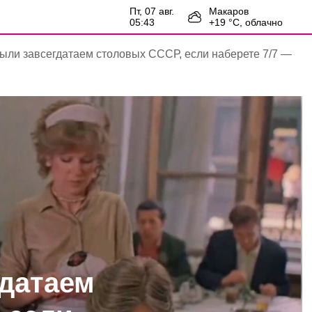
пт, 07 авг.
Макаров
05:43
+
19
°С,
облачно
ыли завсегдатаем столовых СССР, если наберете 7/7 —
датаем