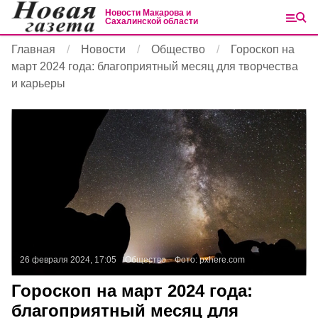
Новости Макарова и
Сахалинской области
Главная
Новости
Общество
Гороскоп на
март 2024 года: благоприятный месяц для творчества
и карьеры
26 февраля 2024, 17:05
Общество
Фото:
pxhere.com
Гороскоп на март 2024 года:
благоприятный месяц для