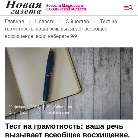
Новости Макарова и
Сахалинской области
Главная
Новости
Общество
Тест на
грамотность: ваша речь вызывает всеобщее
восхищение, если наберете 9/9
21 февраля 2024, 19:10
Общество
Фото:
@danielalvasd
unsplash.com
Тест на грамотность: ваша речь
вызывает всеобщее восхищение,