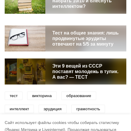
набрать 10/10 и блеснуть
интеллектом?
Тест на общие знания: лишь
продвинутые эрудиты
отвечают на 5/5 за минуту
Эти 9 вещей из СССР
поставят молодежь в тупик.
А вас? — ТЕСТ
тест
викторина
образование
интеллект
эрудиция
грамотность
русский язык
Cайт использует файлы cookies чтобы собирать статистику
(Яндекс.Метрика и Liveinternet).
Продолжая пользоваться