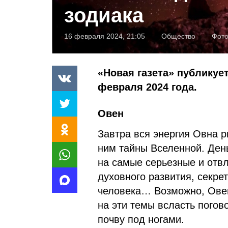
зодиака
16 февраля 2024, 21:05
Общество
Фот
«Новая газета» публикует
февраля 2024 года.
Овен
Завтра вся энергия Овна р
ним тайны Вселенной. Ден
на самые серьезные и отвл
духовного развития, секре
человека… Возможно, Овен
на эти темы всласть погово
почву под ногами.