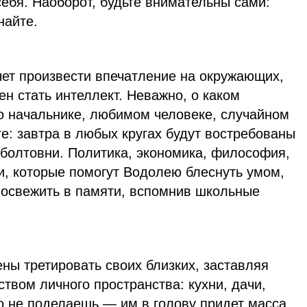
ебя. Наоборот, будьте внимательны сами:
найте.
чет произвести впечатление на окружающих,
н стать интеллект. Неважно, о каком
 о начальнике, любимом человеке, случайном
е: завтра в любых кругах будут востребованы
 болтовни. Политика, экономика, философия,
, которые помогут Водолею блеснуть умом,
 освежить в памяти, вспомнив школьные
ны третировать своих близких, заставляя
ством личного пространства: кухни, дачи,
о не поделаешь — им в голову придет масса