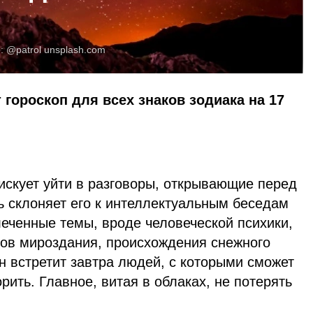
о:
@patrol
unsplash.com
 гороскоп для всех знаков зодиака на 17
искует уйти в разговоры, открывающие перед
ь склоняет его к интеллектуальным беседам
еченные темы, вроде человеческой психики,
тов мироздания, происхождения снежного
 встретит завтра людей, с которыми сможет
рить. Главное, витая в облаках, не потерять