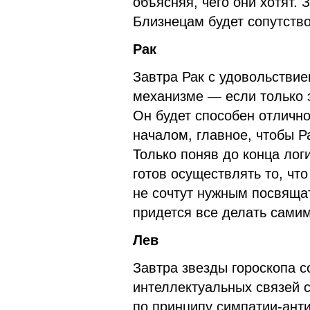
объясняя, чего они хотят.
Близнецам будет сопутство
Рак
Завтра Рак с удовольствие
механизме — если только э
Он будет способен отлично
началом, главное, чтобы Ра
Только поняв до конца лог
готов осуществлять то, чт
не сочтут нужным посвящат
придется все делать самим
Лев
Завтра звезды гороскопа с
интеллектуальных связей 
по принципу симпатии-анти