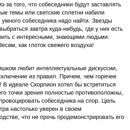
из-за того, что собеседники будут заставлять
вые темы или светские сплетни набили
 умного собеседника надо найти. Звезды
ыбраться завтра куда-нибудь, где у них есть
орить с интересными, знающими людьми.
есам, как глоток свежего воздуха!
ишком любит интеллектуальные дискуссии,
сключение из правил. Причем, чем горячее
! В идеале Скорпион хотел бы встретиться
его точки зрения полностью противоположны,
 спровоцировать собеседника на спор. Цель
втра настолько уверен в своем
дстве, что не прочь продемонстрировать его