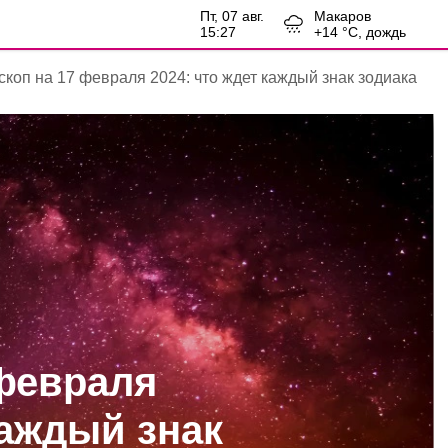
пт, 07 авг.
Макаров
15:27
+
14
°С,
дождь
скоп на 17 февраля 2024: что ждет каждый знак зодиака
 февраля
каждый знак