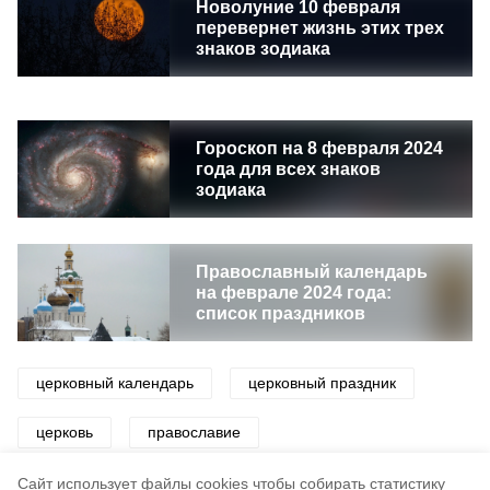
Новолуние 10 февраля
перевернет жизнь этих трех
знаков зодиака
Гороскоп на 8 февраля 2024
года для всех знаков
зодиака
Православный календарь
на феврале 2024 года:
список праздников
церковный календарь
церковный праздник
церковь
православие
православные праздники
приметы
Cайт использует файлы cookies чтобы собирать статистику