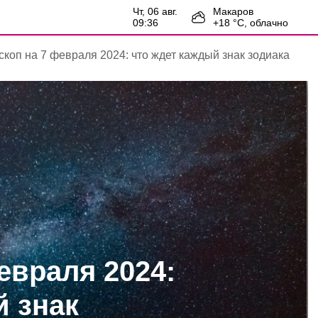
чт, 06 авг.
Макаров
09:36
+
18
°С,
облачно
скоп на 7 февраля 2024: что ждет каждый знак зодиака
евраля 2024:
й знак