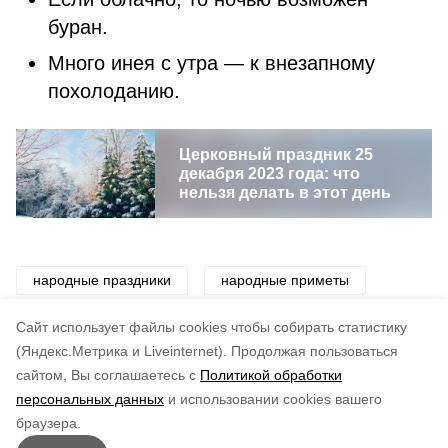
буран.
Много инея с утра — к внезапному
похолоданию.
Церковный праздник 25
декабря 2023 года: что
нельзя делать в этот день
народные праздники
народные приметы
праздники
традиции
приметы
Cайт использует файлы cookies чтобы собирать статистику
(Яндекс.Метрика и Liveinternet).
Продолжая пользоваться
сайтом, Вы соглашаетесь с
Политикой обработки
Понравилась статья?
персональных данных
и использовании cookies вашего
по оценке
5
пользователей
браузера.
5
4
3
2
1