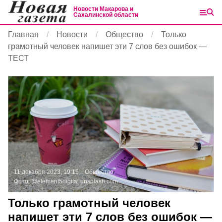
Новости Макарова и
Сахалинской области
Главная
Новости
Общество
Только
грамотный человек напишет эти 7 слов без ошибок —
ТЕСТ
11 декабря 2023, 19:15
Общество
Фото:
@element5digital
unsplash.com
Только грамотный человек
напишет эти 7 слов без ошибок —