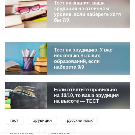
Тест на знания: ваша
эрудиция на отличном
уровне, если наберете хотя
бы 7/9
Тест на эрудицию. У вас
несколько высших
образований, если
наберете 9/9
Если ответите правильно
на 10/10, то ваша эрудиция
на высоте — ТЕСТ
тест
эрудиция
русский язык
грамотность
интеллект