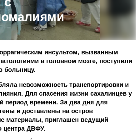
 с
номалиями
моррагическим инсультом, вызванным
атологиями в головном мозге, поступили
ю больницу.
убляла невозможность транспортировки и
лияния. Для спасения жизни сахалинцев у
 период времени. За два дня для
тены и доставлены на остров
е материалы, приглашен ведущий
о центра ДВФУ.