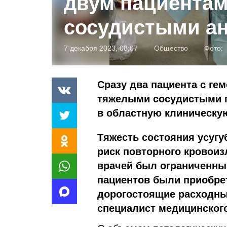
двум пациентам
сосудистыми а
7 декабря 2023, 08:07
Общество
Фото:
Сразу два пациента с ге
тяжелыми сосудистыми п
в областную клиническу
Тяжесть состояния усуг
риск повторного кровоиз
врачей был ограниченный
пациентов были приобре
дорогостоящие расходны
специалист медицинског