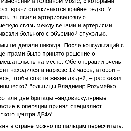
 изменений в головном мозге, с которыми
раз, врачи сталкиваются крайне редко. У
исты выявили артериовенозную
ескую связь между венами и артериями.
ивезли больного с объемной опухолью.
мы не делали никогда. После консультаций с
ентрами было принято решение о
мешательств на месте. Обе операции очень
нт находился в наркозе 12 часов, второй –
се, чтобы спасти жизни людей, – рассказал
линической больницы Владимир Розумейко.
ботали две бригады –эндоваскулярные
частие в операции принял специалист
ского центра ДВФУ.
вня в стране можно по пальцам пересчитать.