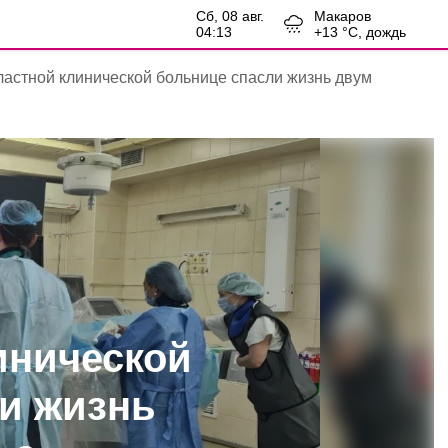
сб, 08 авг.
Макаров
04:14
+
13
°С,
дождь
ластной клинической больнице спасли жизнь двум
инической
и жизнь