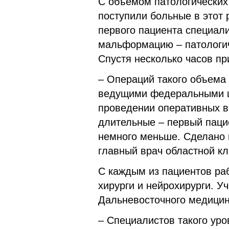
С объемом патологических
поступили больные в этот 
первого пациента специал
мальформацию – патологич
Спустя несколько часов пр
– Операций такого объема 
ведущими федеральными ц
проведении оперативных в
длительные – первый пацие
немного меньше. Сделано в
главный врач областной к
С каждым из пациентов ра
хирурги и нейрохирурги. У
Дальневосточного медицин
– Специалистов такого уро