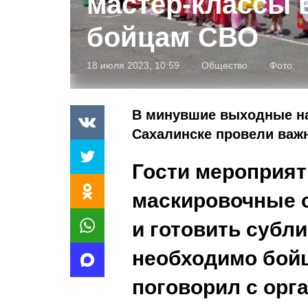
мастер-классы 
бойцам СВО
18 июля 2023, 10:59
Общество
Фото:
В минувшие выходные на
Сахалинске провели важн
Гости мероприят
маскировочные с
и готовить субл
необходимо бойц
поговорил с орг