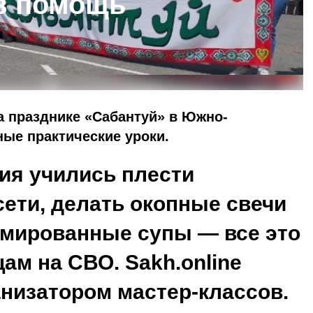
в помощь
 празднике «Сабантуй» в Южно-
ые практические уроки.
ия учились плести
ети, делать окопные свечи
имированные супы — все это
ам на СВО. Sakh.online
анизатором мастер-классов.