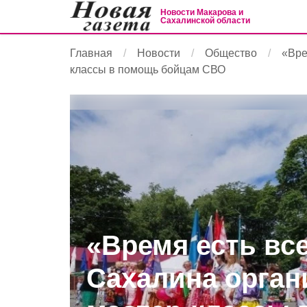
Новости Макарова и
Сахалинской области
Главная
Новости
Общество
«Вре
классы в помощь бойцам СВО
«Время есть вс
Сахалина орган