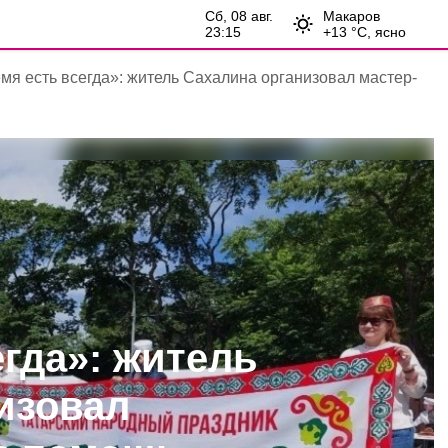
сб, 08 авг.
Макаров
23:15
+
13
°С,
ясно
мя есть всегда»: житель Сахалина организовал мастер-
егда»: житель
изовал