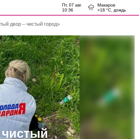
пт, 07 авг.
Макаров
10:36
+
18
°С,
дождь
тый двор – чистый город»
 чистый