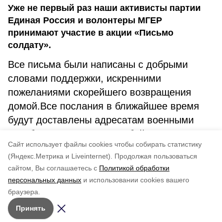
Уже не первый раз наши активисты партии
Единая Россия и волонтеры МГЕР
принимают участие в акции «Письмо
солдату».
Все письма были написаны с добрыми
словами поддержки, искренними
пожеланиями скорейшего возвращения
домой.Все послания в ближайшее время
будут доставлены адресатам военными
спецбортами. Поддержка бойцов продлится
Cайт использует файлы cookies чтобы собирать статистику
до тех пор, пока будет идти специальная
(Яндекс.Метрика и Liveinternet).
Продолжая пользоваться
военная операция.
сайтом, Вы соглашаетесь с
Политикой обработки
персональных данных
и использовании cookies вашего
Понравилась статья?
браузера.
5
4
3
2
1
Принять