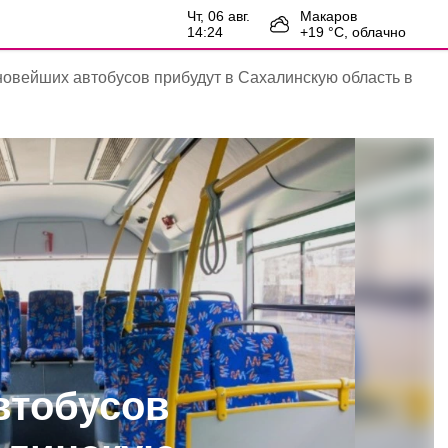
чт, 06 авг.
Макаров
14:24
+
19
°С,
облачно
новейших автобусов прибудут в Сахалинскую область в
втобусов