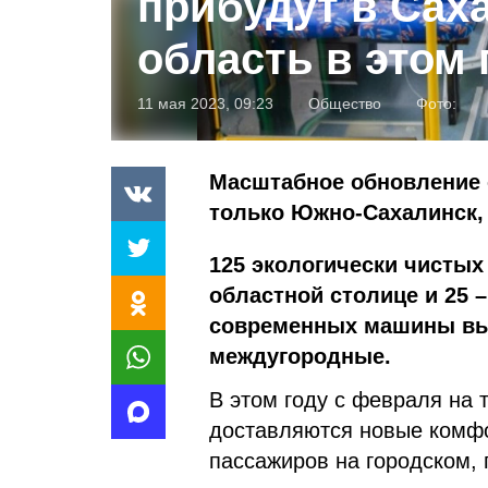
прибудут в Сах
область в этом 
11 мая 2023, 09:23
Общество
Фото:
Масштабное обновление 
только Южно-Сахалинск,
125 экологически чистых
областной столице и 25 
современных машины вый
междугородные.
В этом году с февраля на
доставляются новые комфо
пассажиров на городском,