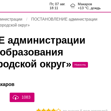
пт, 07 авг.
Макаров
18:11
+
13
°С,
дождь
министрации
ПОСТАНОВЛЕНИЕ администрации
ородской округ»
 администрации
 образования
родской округ»
Новость
акаров
1083
по оценке
5
пользователей