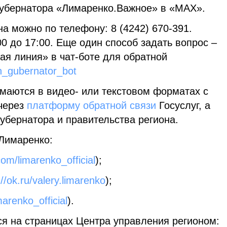
 губернатора «Лимаренко.Важное» в «МAX».
на можно по телефону: 8 (4242) 670-391.
00 до 17:00. Еще один способ задать вопрос –
ая линия» в чат-боте для обратной
in_gubernator_bot
имаются в видео- или текстовом форматах с
через
платформу обратной связи
Госуслуг, а
губернатора и правительства региона.
Лимаренко:
com/limarenko_official
);
://ok.ru/valery.limarenko
);
marenko_official
).
я на страницах Центра управления регионом: