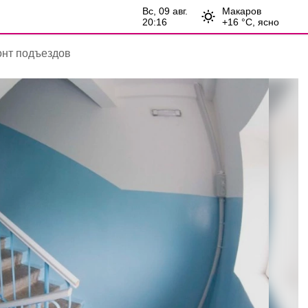
вс, 09 авг.
Макаров
20:16
+
16
°С,
ясно
нт подъездов