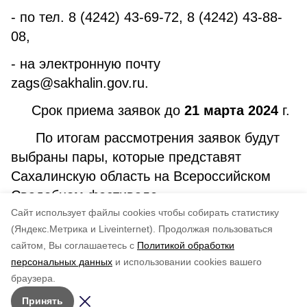
- по тел. 8 (4242) 43-69-72, 8 (4242) 43-88-
08,
- на электронную почту
zags@sakhalin.gov.ru.
Срок приема заявок до
21 марта 2024
г.
По итогам рассмотрения заявок будут
выбраны пары, которые представят
Сахалинскую область на Всероссийском
Свадебном фестивале.
Cайт использует файлы cookies чтобы собирать статистику
-
(Яндекс.Метрика и Liveinternet).
Продолжая пользоваться
сайтом, Вы соглашаетесь с
Политикой обработки
Понравилась статья?
персональных данных
и использовании cookies вашего
по оценке
3
пользователей
браузера.
5
4
3
2
1
Принять