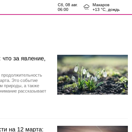
сб, 08 авг.
Макаров
06:00
+
13
°С,
дождь
 что за явление,
м продолжительность
марта. Это событие
м природы, а также
 внимание рассказывает
ти на 12 марта: