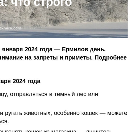
а: что строго
pxhere.com
 января 2024 года — Ермилов день.
нимание на запреты и приметы. Подробнее
аря 2024 года
цу, отправляться в темный лес или
 и ругать животных, особенно кошек — можете
ься.
ыгонять кошек из магазина — лишитесь