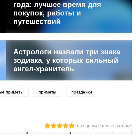
года: лучшее время для
покупок, работы и
путешествий
Астрологи назвали три знака
зодиака, у которых сильный
ангел-хранитель
ые приметы
приметы
праздники
по оценке
3
пользователей
3
2
1