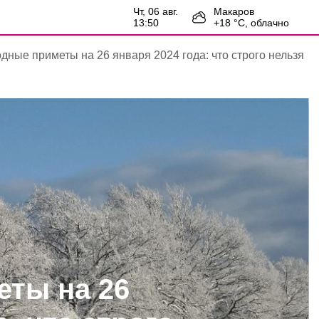
чт, 06 авг.
Макаров
13:50
+
18
°С,
облачно
дные приметы на 26 января 2024 года: что строго нельзя
ты на 26