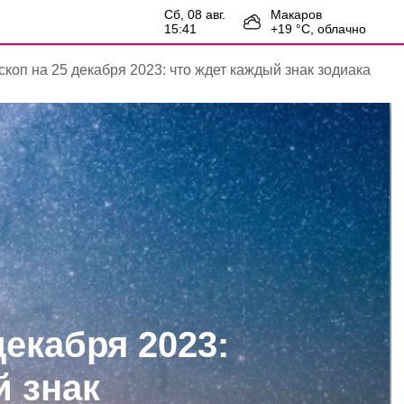
сб, 08 авг.
Макаров
15:41
+
19
°С,
облачно
скоп на 25 декабря 2023: что ждет каждый знак зодиака
декабря 2023:
й знак