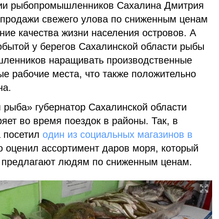
ции рыбопромышленников Сахалина Дмитрия
 продажи свежего улова по сниженным ценам
ие качества жизни населения островов. А
обытой у берегов Сахалинской области рыбы
ленников наращивать производственные
ые рабочие места, что также положительно
на.
я рыба» губернатор Сахалинской области
ет во время поездок в районы. Так, в
а посетил
один из социальных магазинов в
о оценил ассортимент даров моря, который
 предлагают людям по сниженным ценам.