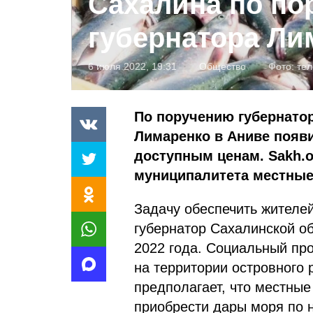
Сахалина по по
губернатора Ли
6 июля 2022, 19:31
Общество
Фото:
те
По поручению губернато
Лимаренко в Аниве появ
доступным ценам. Sakh.o
муниципалитета местны
Задачу обеспечить жителе
губернатор Сахалинской о
2022 года. Социальный про
на территории островного 
предполагает, что местные
приобрести дары моря по 