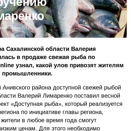
ручению
маренко
лекомпания ОТВ
ра Сахалинской области Валерия
илась в продаже свежая рыба по
nline узнал, какой улов привозят жителям
е промышленники.
й Анивского района доступной свежей рыбой
бласти Валерий Лимаренко поставил весной
ект «Доступная рыба», который реализуется
региона по инициативе главы региона,
 жители в любое время года смогут
низким ценам. Для этого необходимо