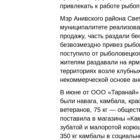
привлекать к работе рыбо
Мэр Анивского района Свет
муниципалитете реализовал
продажу, часть раздали бе
безвозмездно привез рыбо
поступило от рыболовецко
жителям раздавали на ярм
территориях возле клубных
некоммерческой основе ани
В июне от ООО «Таранай» 
были навага, камбала, кра
ветеранов, 75 кг — общес
поставила в магазины «Ка
зубатой и малоротой корю
350 кг камбалы в социаль