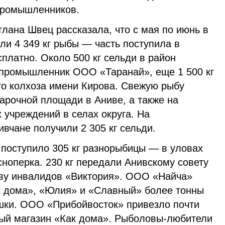
промышленников.
лана Швец рассказала, что с мая по июнь в
и 4 349 кг рыбы — часть поступила в
сплатно. Около 500 кг сельди в район
промышленник ООО «Таранай», еще 1 500 кг
го колхоза имени Кирова. Свежую рыбу
арочной площади в Аниве, а также на
 учреждений в селах округа. На
вчане получили 2 305 кг сельди.
поступило 305 кг разнорыбицы — в уловах
сноперка. 230 кг передали Анивскому совету
тву инвалидов «Виктория». ООО «Найча»
к дома», «Юлия» и «Славный» более тонны
шки. ООО «Прибойвосток» привезло почти
ный магазин «Как дома». Рыболовы-любители