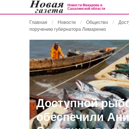
Новости Макарова и
Сахалинской области
Главная
Новости
Общество
Дост
поручению губернатора Лимаренко
Доступной рыб
обеспечили Ани