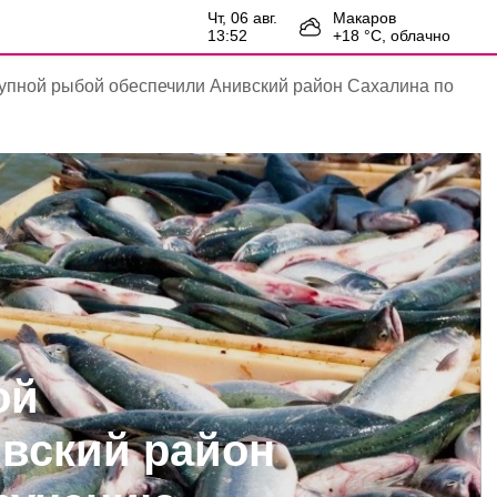
чт, 06 авг.
Макаров
13:52
+
18
°С,
облачно
упной рыбой обеспечили Анивский район Сахалина по
ой
вский район