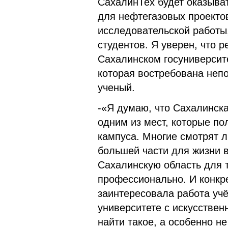
СахалинТех будет оказыват
для нефтегазовых проектов
исследовательской работы,
студентов. Я уверен, что р
Сахалинском госуниверсите
которая востребована непо
ученый.
-«Я думаю, что Сахалинска
одним из мест, которые по
кампуса. Многие смотрят 
большей части для жизни в
Сахалинскую область для т
профессионально. И конкре
заинтересовала работа уч
университете с искусствен
найти такое, а особенно н