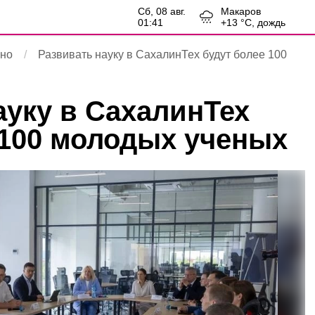
сб, 08 авг.
Макаров
01:41
+
13
°С,
дождь
ьно
Развивать науку в СахалинТех будут более 100
ауку в СахалинТех
 100 молодых ученых